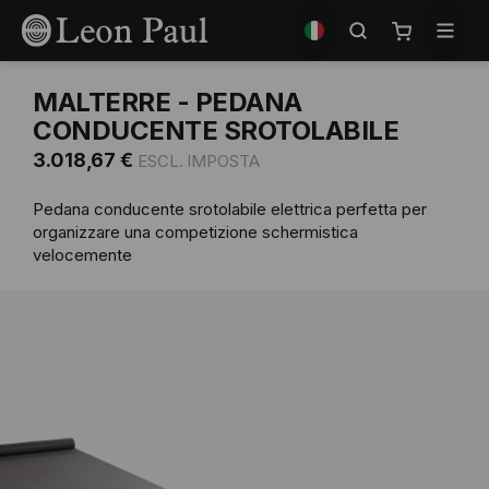
Salta
Seleziona
al
il
Carrello
contenuto
negozio
MALTERRE - PEDANA
CONDUCENTE SROTOLABILE
3.018,67 €
Pedana conducente srotolabile elettrica perfetta per
organizzare una competizione schermistica
velocemente