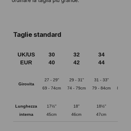
ordinare la taglia più grande."
Taglie standard
UK/US
30
32
34
36
EUR
40
42
44
46
27 - 29"
29 - 31"
31 - 33"
33 - 3
Girovita
69 - 74cm
74 - 79cm
79 - 84cm
84 - 8
Lunghezza
17½"
18"
18½"
19"
interna
45cm
46cm
47cm
48c