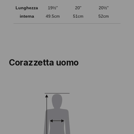
Lunghezza
19½"
20"
20½"
21"
interna
49.5cm
51cm
52cm
53c
Corazzetta uomo