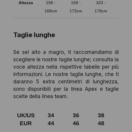
Altezza
158 -
158 -
163 -
163 -
168cm
173cm
178cm
183c
Taglie lunghe
Se sei alto a magro, ti raccomandiamo di
scegliere le nostre taglie lunghe; consulta la
voce altezza nella rispettive tabelle per più
informazioni. Le nostre taglie lunghe, che ti
daranno 5 extra centimetri di lunghezza,
sono disponibili per la linea Apex e taglie
scelte della linea team.
UK/US
34
36
38
40
EUR
44
46
48
50