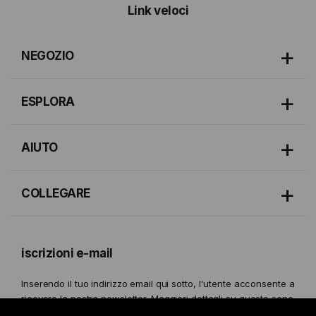
Link veloci
NEGOZIO
ESPLORA
AIUTO
COLLEGARE
iscrizioni e-mail
Inserendo il tuo indirizzo email qui sotto, l'utente acconsente a
ricevere la nostra newsletter. Maggiori dettagli su questo sono
forniti nel nostro
Politica sulla Privacy.