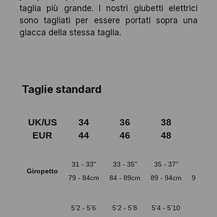
taglia più grande. I nostri giubetti elettrici
sono tagliati per essere portati sopra una
giacca della stessa taglia.
Taglie standard
UK/US
34
36
38
40
EUR
44
46
48
50
31 - 33"
33 - 35"
35 - 37"
37 - 39
Giropetto
79 - 84cm
84 - 89cm
89 - 94cm
94 - 99
5’2 - 5’6
5’2 - 5’8
5’4 - 5’10
5’4 - 6