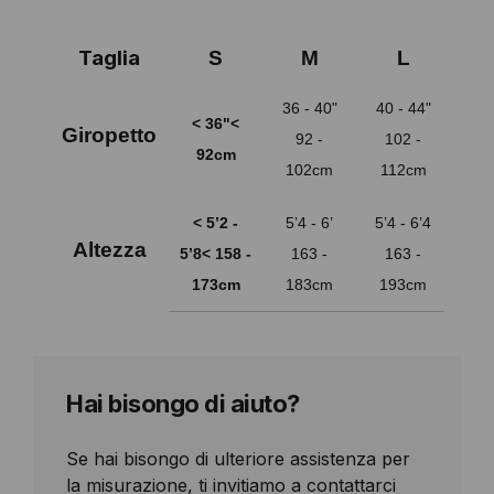
Taglia
S
M
L
36 - 40"
40 - 44"
< 36"
<
44
Giropetto
92 -
102 -
92cm
112
102cm
112cm
< 5’2 -
5’4 - 6’
5’4 - 6’4
5’8 -
Altezza
5’8
< 158 -
163 -
163 -
17
173cm
183cm
193cm
198
Hai bisongo di aiuto?
Se hai bisongo di ulteriore assistenza per
la misurazione, ti invitiamo a contattarci