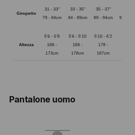
31 - 33"
33 - 35"
35 - 37"
37 - 39
Giropetto
79 - 84cm
84 - 89cm
89 - 94cm
94 - 99
5’6 - 5’8
5’6 - 5’10
5’10 - 6’2
6' - 6’
Altezza
168 -
168 -
178 -
183 -
173cm
178cm
187cm
193c
Pantalone uomo