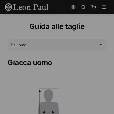
Salta
Seleziona
al
il
Carrello
contenuto
negozio
Guida alle taglie
Giacca uomo