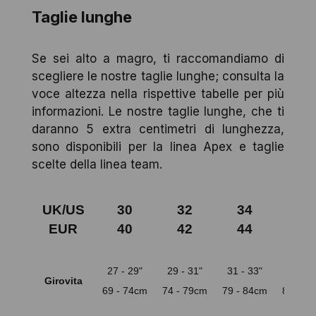
Taglie lunghe
Se sei alto a magro, ti raccomandiamo di
scegliere le nostre taglie lunghe; consulta la
voce altezza nella rispettive tabelle per più
informazioni. Le nostre taglie lunghe, che ti
daranno 5 extra centimetri di lunghezza,
sono disponibili per la linea Apex e taglie
scelte della linea team.
UK/US
30
32
34
36
EUR
40
42
44
46
27 - 29"
29 - 31"
31 - 33"
33 - 3
Girovita
69 - 74cm
74 - 79cm
79 - 84cm
84 - 8