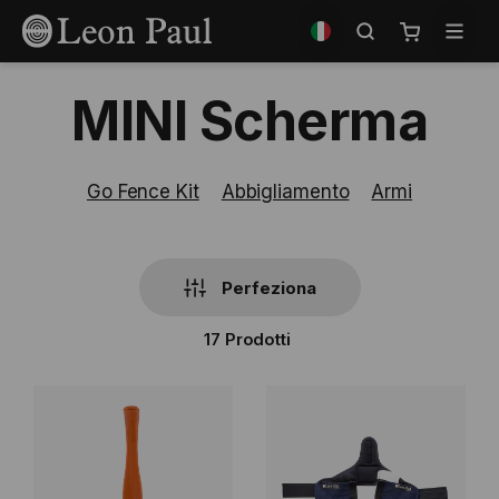
Salta
Seleziona
al
il
Carrello
contenuto
negozio
MINI Scherma
Go Fence Kit
Abbigliamento
Armi
Perfeziona
17
Prodotti