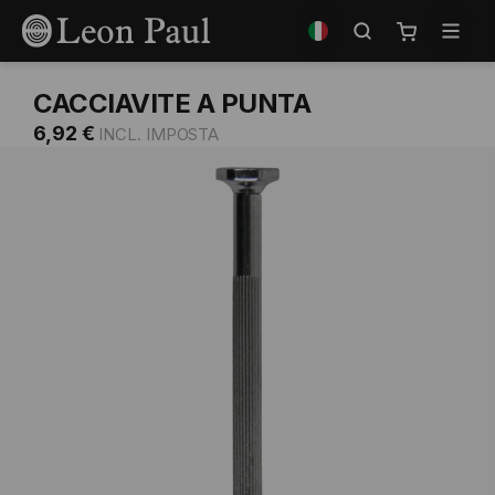
Salta
Seleziona
al
il
Carrello
contenuto
negozio
CACCIAVITE A PUNTA
6,92 €