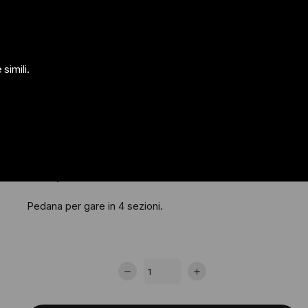
Carrel
imili .
PEDANA PER GARE
1.881,55 €
Pedana per gare in 4 sezioni.