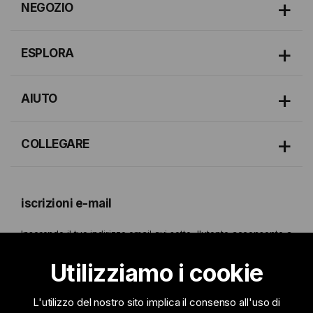
NEGOZIO
ESPLORA
AIUTO
COLLEGARE
iscrizioni e-mail
Inserendo il tuo indirizzo email qui sotto, l'utente acconsente a
ricevere la nostra newsletter. Maggiori dettagli su questo sono
forniti nel nostro
Politica sulla Privacy.
Utilizziamo i cookie
L'utilizzo del nostro sito implica il consenso all'uso di