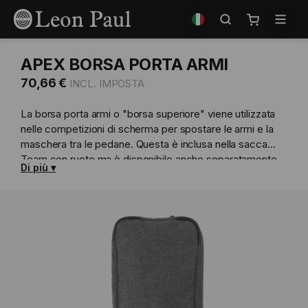
Salta
Seleziona
al
il
Carrello
contenuto
negozio
APEX BORSA PORTA ARMI
70,66 €
La borsa porta armi o "borsa superiore" viene utilizzata
nelle competizioni di scherma per spostare le armi e la
maschera tra le pedane. Questa è inclusa nella sacca
Team con ruote ma è disponibile anche separatamente.
Di più
La borsa contiene una borracccia in una tasca
impermeabile raffreddata in modo da poter avere una
bibita fresca pronta alla fine della pedana.