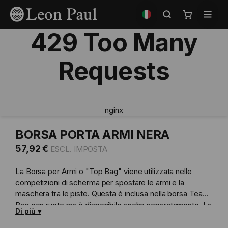
Salta
Seleziona
al
il
Carrello
contenuto
negozio
429 Too Many
Requests
nginx
BORSA PORTA ARMI NERA
57,92 €
La Borsa per Armi o "Top Bag" viene utilizzata nelle
competizioni di scherma per spostare le armi e la
maschera tra le piste. Questa è inclusa nella borsa Team
Bag con ruote ma è disponibile anche separatamente. La
Di più
borsa contiene una borraccia in una tasca impermeabile
raffreddata in modo da poter avere una bibita fresca